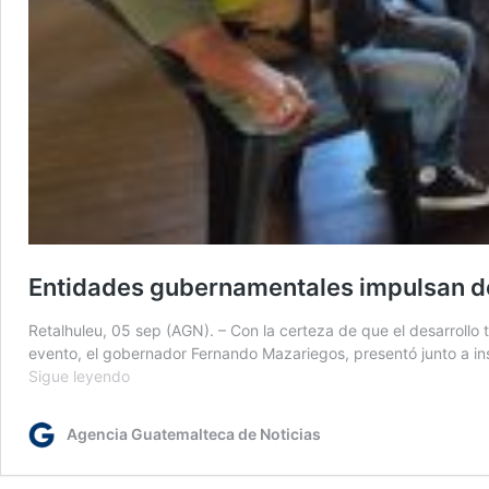
Entidades gubernamentales impulsan desa
Retalhuleu, 05 sep (AGN). – Con la certeza de que el desarrollo t
evento, el gobernador Fernando Mazariegos, presentó junto a i
Entidades
Sigue leyendo
gubernamentales
impulsan
Agencia Guatemalteca de Noticias
desarrollo
territorial