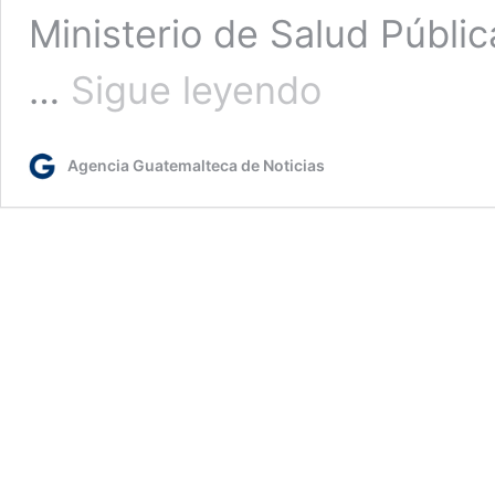
Ministerio de Salud Pública
Entidades
…
Sigue leyendo
gubernamentales
conmemoran
el
Agencia Guatemalteca de Noticias
Día
Internacional
de
la
Mujer
en
Jalapa