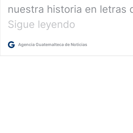
nuestra historia en letras
En
Sigue leyendo
vivo:
La
Plaza
Agencia Guatemalteca de Noticias
Central
vibra
con
el
espíritu
del
Festival
Olímpico