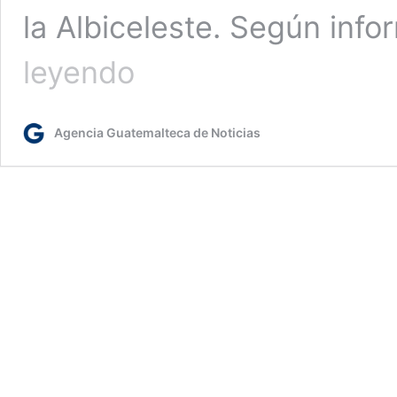
la Albiceleste. Según inf
El
leyendo
título
de
Argentina
Agencia Guatemalteca de Noticias
en
Qatar
2022
estará
en
cines
desde
el
7
de
diciembre