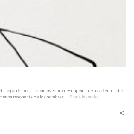
e distinguido por su conmovedora descripción de los efectos del
El
el menos resonante de los nombres …
Sigue leyendo
tanzano
Abdulrazak
Gurnah,
premio
nobel