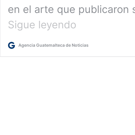
en el arte que publicaron 
El
Sigue leyendo
MCD
llevará
a
Agencia Guatemalteca de Noticias
cabo
días
de
verano
en
el
marco
de
la
Semana
Santa