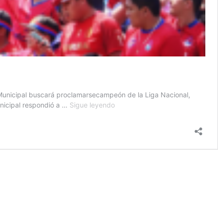
 Municipal buscará proclamarsecampeón de la Liga Nacional,
El
unicipal respondió a …
Sigue leyendo
fuego
escarlata
se
prepara
para
cocinar
a
los
chicharroneros