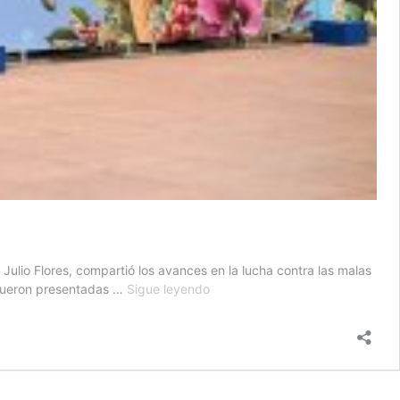
ulio Flores, compartió los avances en la lucha contra las malas
Ejecutivo
 fueron presentadas …
Sigue leyendo
presenta
más
de
300
denuncias