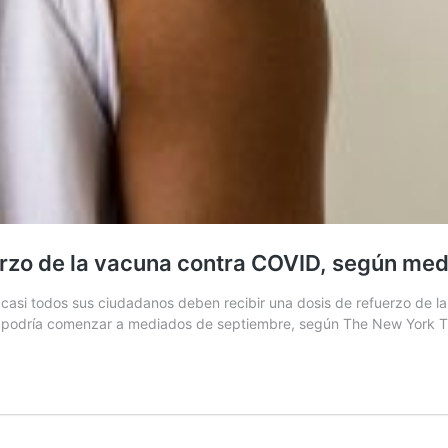
erzo de la vacuna contra COVID, según med
 casi todos sus ciudadanos deben recibir una dosis de refuerzo de
 podría comenzar a mediados de septiembre, según The New York 