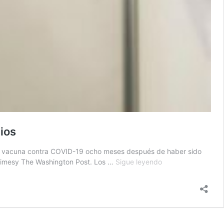
ios
 la vacuna contra COVID-19 ocho meses después de haber sido
EE.
Timesy The Washington Post. Los …
Sigue leyendo
UU.
recomendará
una
dosis
de