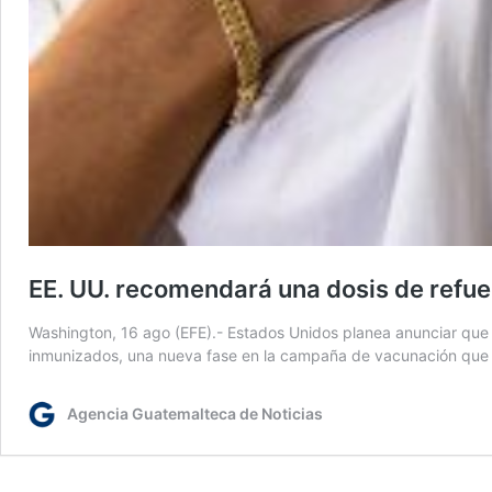
EE. UU. recomendará una dosis de refu
Washington, 16 ago (EFE).- Estados Unidos planea anunciar que
inmunizados, una nueva fase en la campaña de vacunación que
Agencia Guatemalteca de Noticias