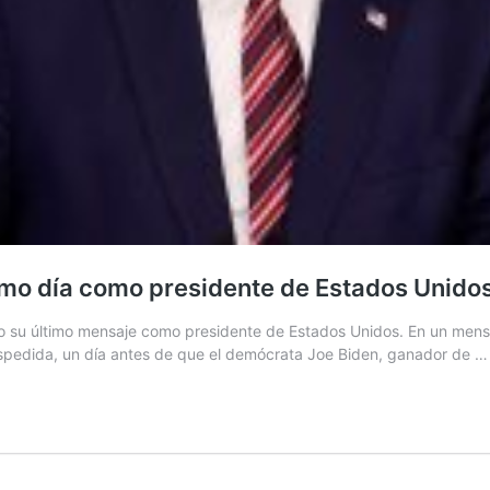
imo día como presidente de Estados Unido
u último mensaje como presidente de Estados Unidos. En un mensaje t
espedida, un día antes de que el demócrata Joe Biden, ganador de 