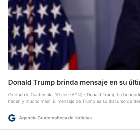
Donald Trump brinda mensaje en su últ
Ciudad de Guatemala, 19 ene (AGN).- Donald Trump ha brindado s
hacer, y mucho más”. El mensaje de Trump es su discurso de d
Agencia Guatemalteca de Noticias