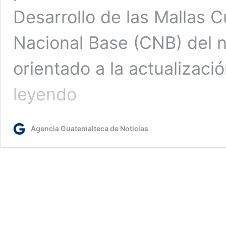
Desarrollo de las Mallas C
Nacional Base (CNB) del ni
orientado a la actualizac
Docentes
leyendo
de
educación
física
Agencia Guatemalteca de Noticias
fortalecen
metodologías
de
enseñanza
en
encuentro
nacional
en
Retalhuleu