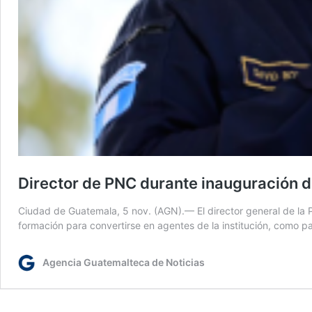
Director de PNC durante inauguración de
Ciudad de Guatemala, 5 nov. (AGN).— El director general de la Po
formación para convertirse en agentes de la institución, como p
Agencia Guatemalteca de Noticias