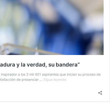
madura y la verdad, su bandera”
inspirador a los 3 mil 401 aspirantes que inician su proceso de
Director
atisfacción de presenciar …
Sigue leyendo
de
PNC
durante
inauguración
del