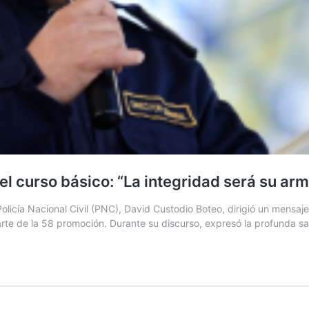
l curso básico: “La integridad será su ar
licía Nacional Civil (PNC), David Custodio Boteo, dirigió un mensaje 
arte de la 58 promoción. Durante su discurso, expresó la profunda s