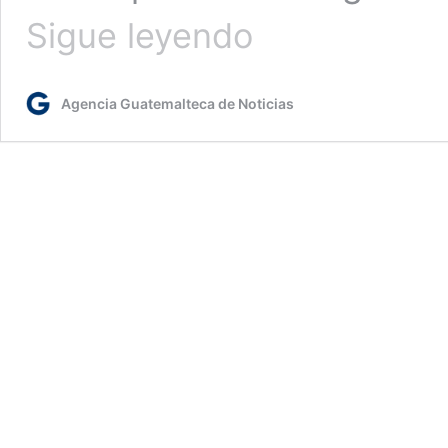
Diaco
Sigue leyendo
supervisa
precios
y
Agencia Guatemalteca de Noticias
abastecimiento
de
carne
de
res