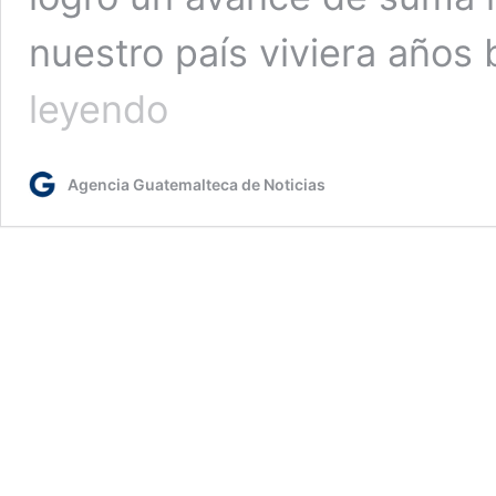
nuestro país viviera años
Deportivamente
leyendo
eterno:
el
legado
Agencia Guatemalteca de Noticias
imborrable
de
Juan
José
Arévalo