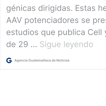
génicas dirigidas. Estas 
AAV potenciadores se pre
estudios que publica Cell 
Crean
de 29 …
Sigue leyendo
una
nueva
generac
Agencia Guatemalteca de Noticias
de
herrami
biológic
frente
a
las
enferm
cerebra