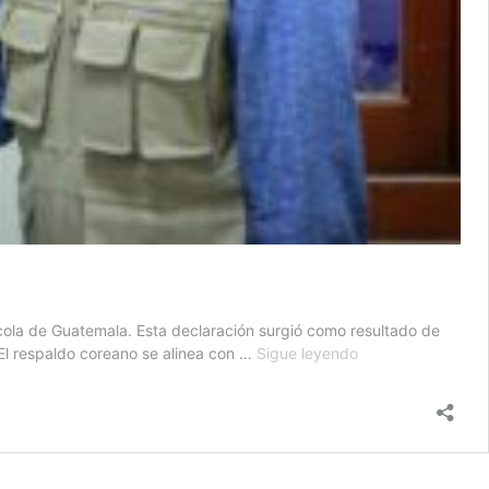
cola de Guatemala. Esta declaración surgió como resultado de
Corea
. El respaldo coreano se alinea con …
Sigue leyendo
reafirma
apoyo
a
Guatemala
en