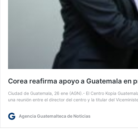
Corea reafirma apoyo a Guatemala en p
Ciudad de Guatemala, 26 ene (AGN).- El Centro Kopia Guatemala
una reunión entre el director del centro y la titular del Vicemin
Agencia Guatemalteca de Noticias