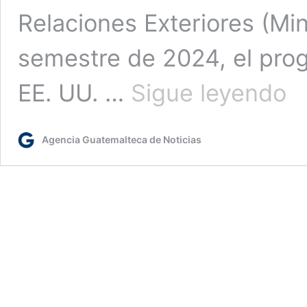
Relaciones Exteriores (Min
semestre de 2024, el pro
Cons
EE. UU. …
Sigue leyendo
móvi
han
brin
Agencia Guatemalteca de Noticias
más
de
59
mil
serv
a
conn
en
Esta
Unid