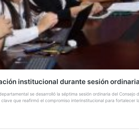
ión institucional durante sesión ordinari
epartamental se desarrolló la séptima sesión ordinaria del Consejo d
clave que reafirmó el compromiso interinstitucional para fortalecer 