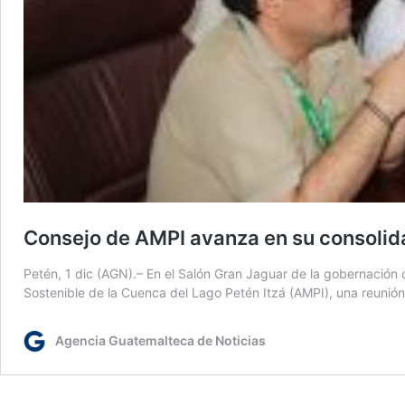
Consejo de AMPI avanza en su consolidac
Petén, 1 dic (AGN).– En el Salón Gran Jaguar de la gobernación d
Sostenible de la Cuenca del Lago Petén Itzá (AMPI), una reunión 
Agencia Guatemalteca de Noticias