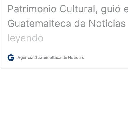
Patrimonio Cultural, guió 
Guatemalteca de Noticia
Conozca
leyendo
y
transpórtese
al
Agencia Guatemalteca de Noticias
museo
del
sitio
arqueológico
Iximché