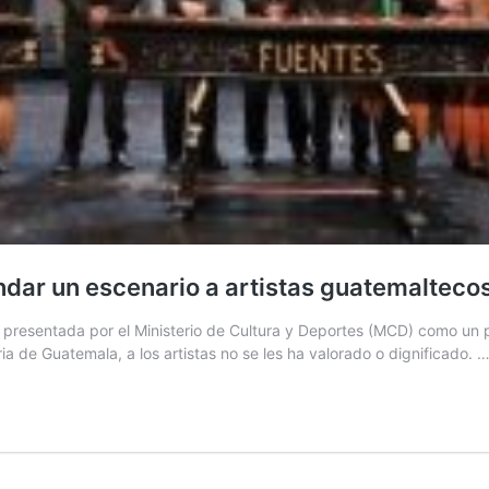
indar un escenario a artistas guatemalteco
 presentada por el Ministerio de Cultura y Deportes (MCD) como un p
oria de Guatemala, a los artistas no se les ha valorado o dignificado. 