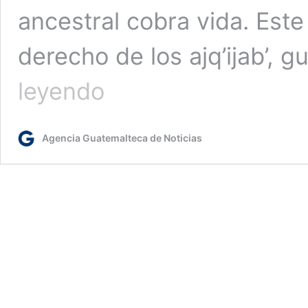
ancestral cobra vida. Este
derecho de los ajq’ijab’, g
Conoce
leyendo
sobre
la
protección
Agencia Guatemalteca de Noticias
de
los
sitios
arqueológicos
ceremoniales
en
Guatemala