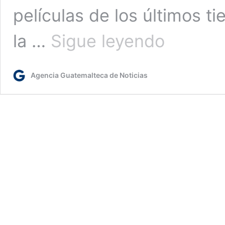
películas de los últimos t
Concierto
la …
Sigue leyendo
“Los
Nominados
a
Agencia Guatemalteca de Noticias
los
Os-
Coros”
deleitó
a
guatemaltecos
a
través
de
la
música