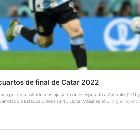
cuartos de final de Catar 2022
uso por un resultado más ajustado de lo esperado a Australia (2-1) y 
derrotado a Estados Unidos (3-1). Lionel Messi abrió …
Sigue leyend