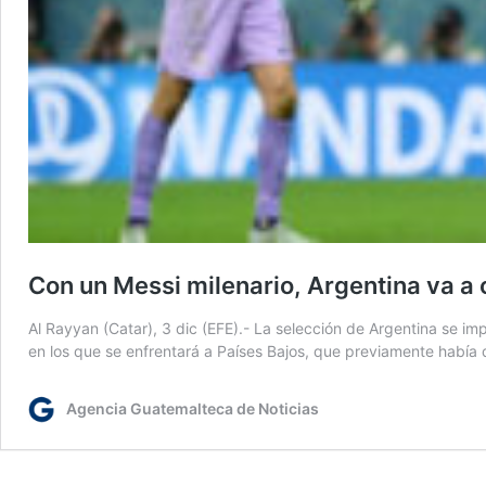
Con un Messi milenario, Argentina va a 
Al Rayyan (Catar), 3 dic (EFE).- La selección de Argentina se imp
en los que se enfrentará a Países Bajos, que previamente había 
Agencia Guatemalteca de Noticias