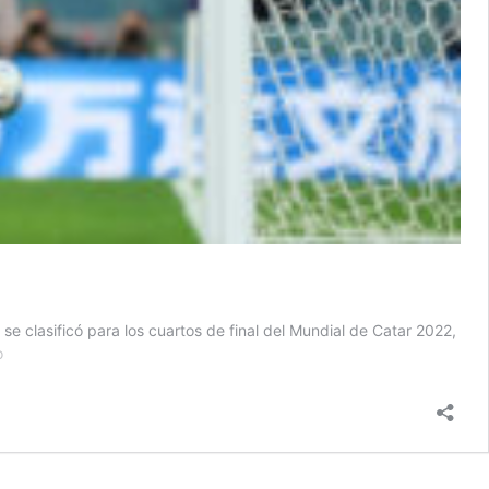
se clasificó para los cuartos de final del Mundial de Catar 2022,
Con
o
un
Messi
milenario,
Argentina
va