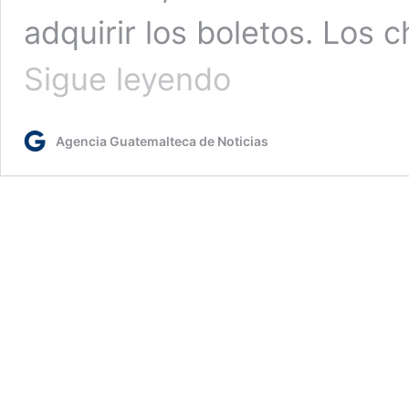
adquirir los boletos. Los 
Cómo
Sigue leyendo
y
dónde
comprar
Agencia Guatemalteca de Noticias
tus
entradas
para
el
duelo
de
Guatemala
vs
Guyana
rumbo
a
la
Copa
Oro