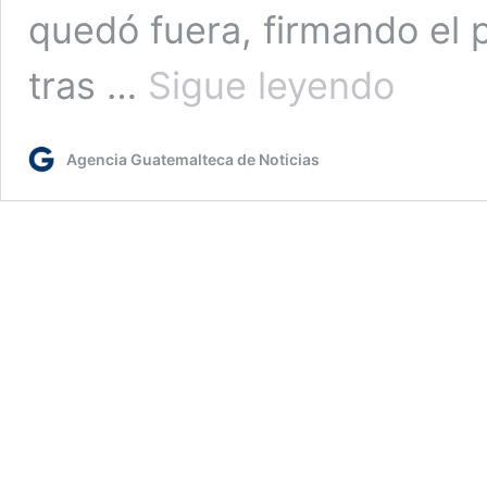
quedó fuera, firmando el p
Cómo
tras …
Sigue leyendo
se
jugarán
los
Agencia Guatemalteca de Noticias
cuartos
de
final
del
Apertura
2025
en
la
Liga
Nacional