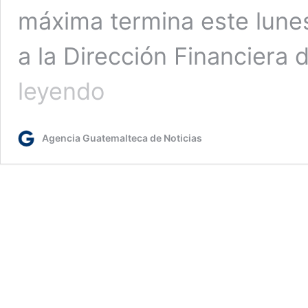
máxima termina este lunes
a la Dirección Financiera 
Los
leyendo
Codede
tienen
hasta
Agencia Guatemalteca de Noticias
este
lunes
para
aprobar
propuestas
de
inversión
para
2025