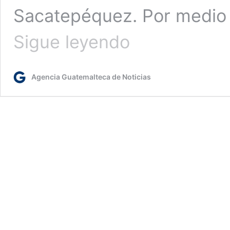
Sacatepéquez. Por medio 
CIV
Sigue leyendo
efectúa
chapeo
y
Agencia Guatemalteca de Noticias
limpieza
para
mejorar
acceso
a
Santa
María
de
Jesús