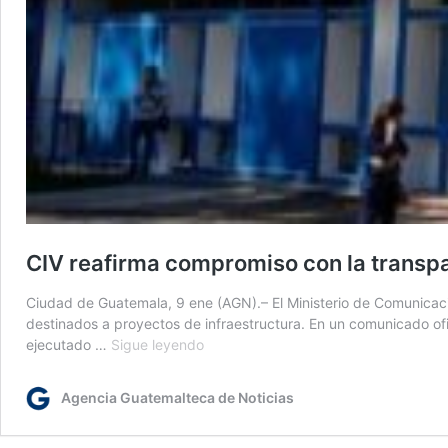
CIV reafirma compromiso con la transpa
Ciudad de Guatemala, 9 ene (AGN).– El Ministerio de Comunicacion
destinados a proyectos de infraestructura. En un comunicado ofic
CIV
ejecutado …
Sigue leyendo
reafirma
compromiso
Agencia Guatemalteca de Noticias
con
la