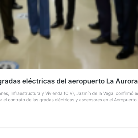
gradas eléctricas del aeropuerto La Aurora
es, Infraestructura y Vivienda (CIV), Jazmín de la Vega, confirmó 
 el contrato de las gradas eléctricas y ascensores en el Aeropuerto