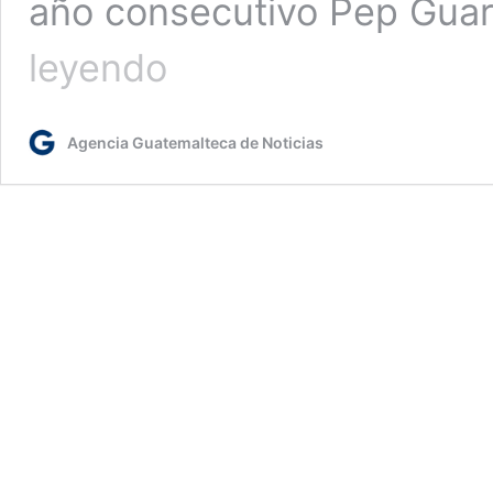
año consecutivo Pep Guard
Choque
leyendo
de
titanes:
Real
Agencia Guatemalteca de Noticias
Madrid
se
medirá
al
Manchester
City
en
los
cuartos
de
la
Champions
League