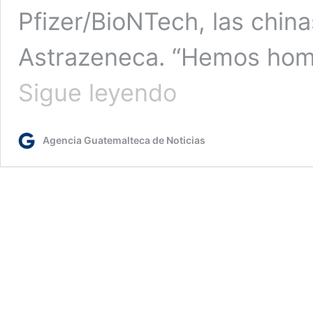
Pfizer/BioNTech, las chin
Astrazeneca. “Hemos homo
Chile
Sigue leyendo
autoriza
la
vacuna
Agencia Guatemalteca de Noticias
anticovid
de
Janssen,
la
quinta
aprobada
en
el
país