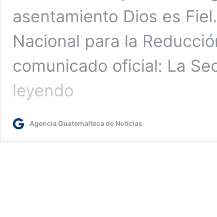
asentamiento Dios es Fiel.
Nacional para la Reducci
comunicado oficial: La Sec
Cerca
leyendo
de
300
elementos
Agencia Guatemalteca de Noticias
de
primera
respuesta
desplegados
en
el
asentamiento
Dios
es
Fiel