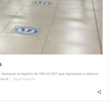
s
destacan el registro de 169 mil 297 que ingresaron y salieron
Cerca
 fue el …
Sigue leyendo
de
170
mil
personas
ingresaron