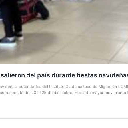
salieron del país durante fiestas navideña
avideñas, autoridades del Instituto Guatemalteco de Migración (IGM) 
M, corresponde del 20 al 25 de diciembre. El día de mayor movimiento