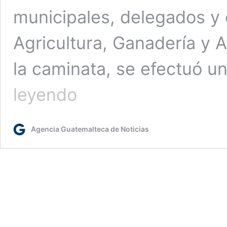
municipales, delegados y 
Agricultura, Ganadería y A
la caminata, se efectuó u
Actividades
leyendo
llenas
de
tradición
Agencia Guatemalteca de Noticias
y
aprendizaje
en
el
marco
del
Día
Nacional
del
Maíz