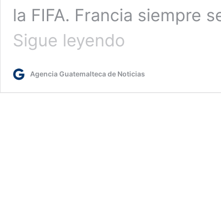
la FIFA. Francia siempre s
Catar
Sigue leyendo
2022
|
Faltan
Agencia Guatemalteca de Noticias
tres
días:
Francia
alcanza
la
gloria
en
1998