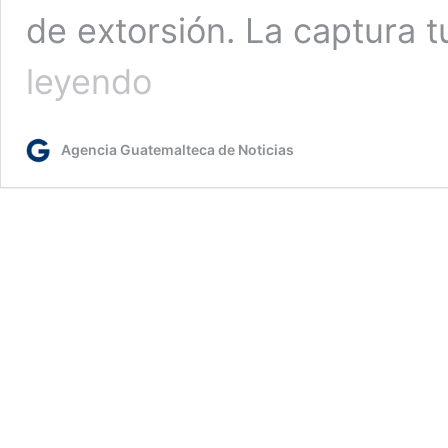
de extorsión. La captura 
Capturan
leyendo
a
médica
por
Agencia Guatemalteca de Noticias
señalamientos
de
extorsión