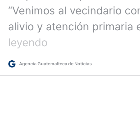
“Venimos al vecindario con
alivio y atención primaria
Campamento
leyendo
Centro
de
Bienestar
Agencia Guatemalteca de Noticias
Respiratorio
atenderá
a
los
vecinos
de
la
zona
12