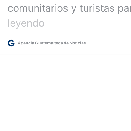
comunitarios y turistas pa
Cabricán
leyendo
cuenta
con
nuevo
Agencia Guatemalteca de Noticias
atractivo
turístico