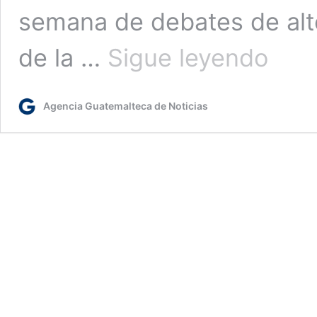
semana de debates de alt
Biden
de la …
Sigue leyendo
planea
convocar
a
Agencia Guatemalteca de Noticias
una
cumbre
global
para
contener
la
pandemia