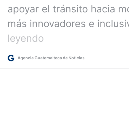
apoyar el tránsito hacia m
más innovadores e inclusi
BID
leyendo
y
la
OEI
Agencia Guatemalteca de Noticias
apuestan
por
digitalizar
la
educación
en
Latinoamérica