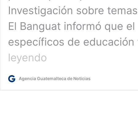
Investigación sobre tema
El Banguat informó que el
específicos de educación 
Banguat
leyendo
convoca
a
participar
Agencia Guatemalteca de Noticias
en
el
Concurso
Estudiantil
sobre
temas
Económico-
Financieros