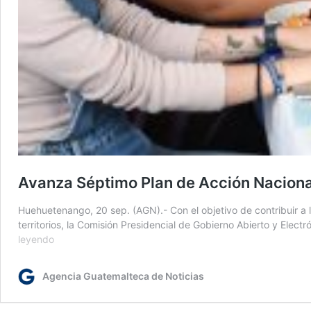
Avanza Séptimo Plan de Acción Nacion
Huehuetenango, 20 sep. (AGN).- Con el objetivo de contribuir a l
territorios, la Comisión Presidencial de Gobierno Abierto y El
Avanza
leyendo
Séptimo
Plan
Agencia Guatemalteca de Noticias
de
Acción