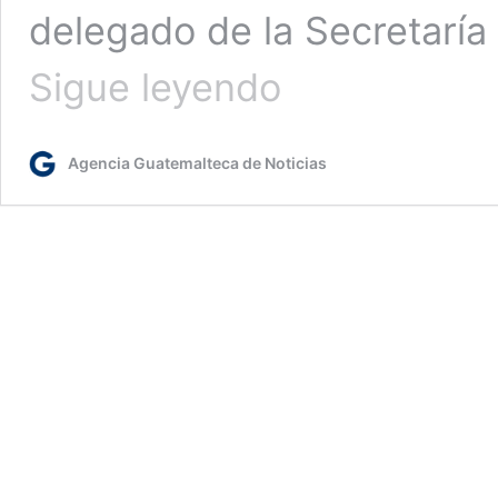
delegado de la Secretaría
Avanza
Sigue leyendo
ejecución
de
86
Agencia Guatemalteca de Noticias
obras
en
Chiquimula