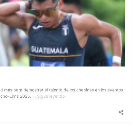
d más para demostrar el talento de los chapines en los eventos
Atletas
yacucho–Lima 2025. …
Sigue leyendo
guatemaltecos
a
seguir
en
los