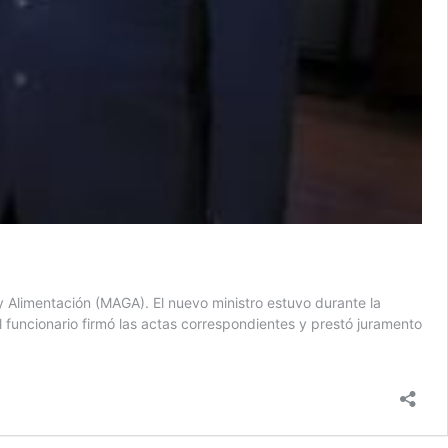
 Alimentación (MAGA). El nuevo ministro estuvo durante la
funcionario firmó las actas correspondientes y prestó juramento