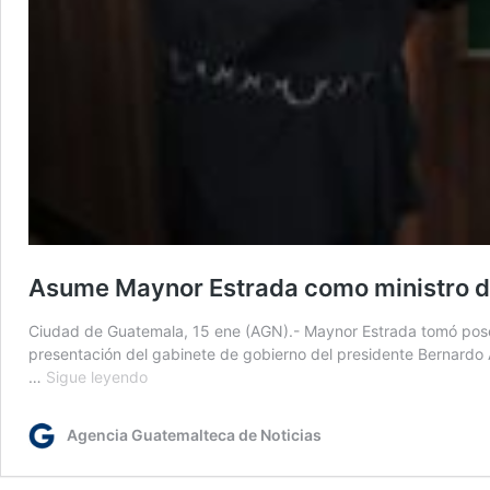
Asume Maynor Estrada como ministro d
Ciudad de Guatemala, 15 ene (AGN).- Maynor Estrada tomó posesió
presentación del gabinete de gobierno del presidente Bernardo 
Asume
…
Sigue leyendo
Maynor
Estrada
Agencia Guatemalteca de Noticias
como
ministro