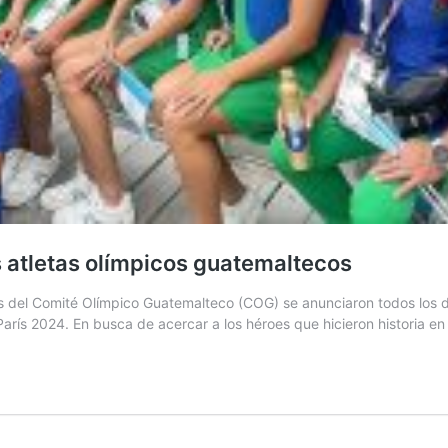
s atletas olímpicos guatemaltecos
 del Comité Olímpico Guatemalteco (COG) se anunciaron todos los det
arís 2024. En busca de acercar a los héroes que hicieron historia e