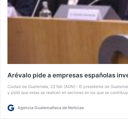
Arévalo pide a empresas españolas inve
Ciudad de Guatemala, 23 feb (AGN).- El presidente de Guatemala
y pidió que estas se realicen en sectores en los que se contri
Agencia Guatemalteca de Noticias