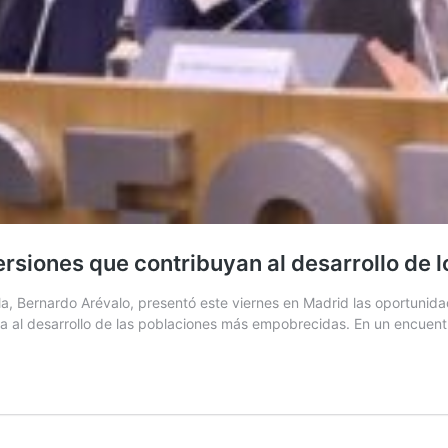
rsiones que contribuyan al desarrollo de 
, Bernardo Arévalo, presentó este viernes en Madrid las oportunida
buya al desarrollo de las poblaciones más empobrecidas. En un encue