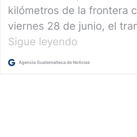
kilómetros de la frontera 
viernes 28 de junio, el t
Antes
Sigue leyendo
y
después:
Así
Agencia Guatemalteca de Noticias
se
realizaron
los
trabajos
de
reparación
en
el
puente
El
Colorado,
frontera