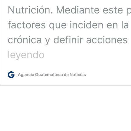
Nutrición. Mediante este 
factores que inciden en la
crónica y definir accione
Analizan
leyendo
avances
de
la
Agencia Guatemalteca de Noticias
territorialización
de
la
Gran
Cruzada
Nacional
por
la
Nutrición
en