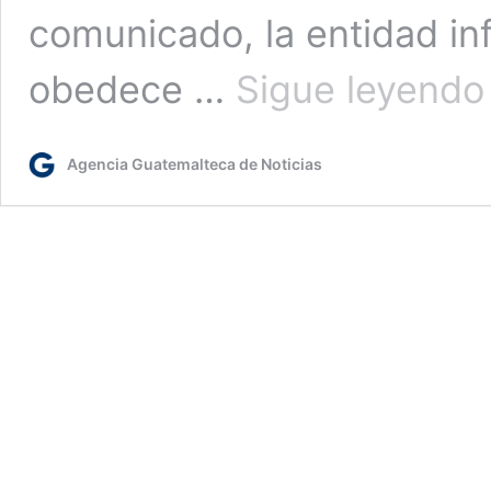
comunicado, la entidad i
obedece …
Sigue leyendo
r
Agencia Guatemalteca de Noticias
v
t
l
i